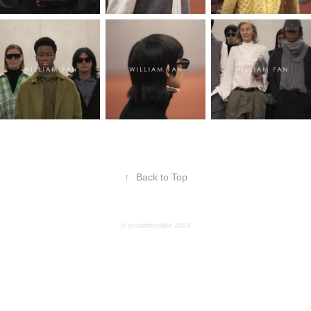
↑
Back to Top
© enfanttherible 2024